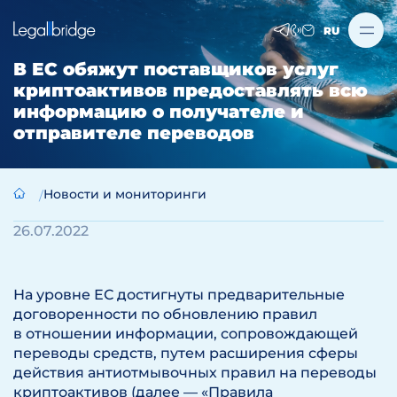
RU
В ЕС обяжут поставщиков услуг
криптоактивов предоставлять всю
информацию о получателе и
отправителе переводов
Новости и мониторинги
26.07.2022
На уровне ЕС достигнуты предварительные
договоренности по обновлению правил
в отношении информации, сопровождающей
переводы средств, путем расширения сферы
действия антиотмывочных правил на переводы
криптоактивов (далее — «Правила