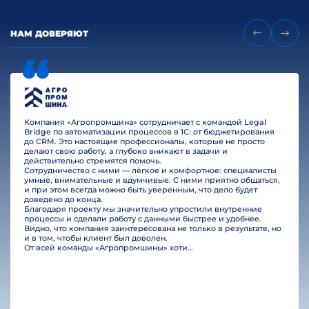
НАМ ДОВЕРЯЮТ
Компания «Агропромшина» сотрудничает с командой Legal
Bridge по автоматизации процессов в 1С: от бюджетирования
до CRM. Это настоящие профессионалы, которые не просто
делают свою работу, а глубоко вникают в задачи и
действительно стремятся помочь.
Сотрудничество с ними — лёгкое и комфортное: специалисты
умные, внимательные и вдумчивые. С ними приятно общаться,
и при этом всегда можно быть уверенным, что дело будет
доведено до конца.
Благодаря проекту мы значительно упростили внутренние
процессы и сделали работу с данными быстрее и удобнее.
Видно, что компания заинтересована не только в результате, но
и в том, чтобы клиент был доволен.
От всей команды «Агропромшины» хотим поблагодарить специалистов Legal Bridge за отличную работу и человеческое отношение.…