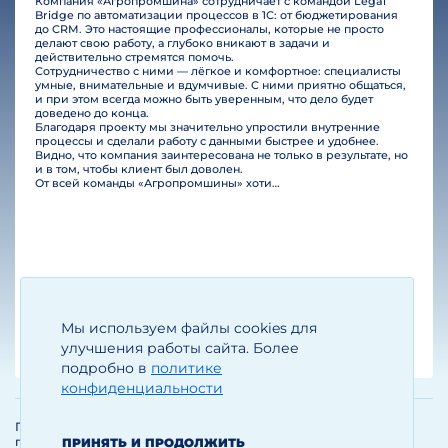
Компания «Агропромшина» сотрудничает с командой Legal
Bridge по автоматизации процессов в 1С: от бюджетирования
до CRM. Это настоящие профессионалы, которые не просто
делают свою работу, а глубоко вникают в задачи и
действительно стремятся помочь.
Сотрудничество с ними — лёгкое и комфортное: специалисты
умные, внимательные и вдумчивые. С ними приятно общаться,
и при этом всегда можно быть уверенным, что дело будет
доведено до конца.
Благодаря проекту мы значительно упростили внутренние
процессы и сделали работу с данными быстрее и удобнее.
Видно, что компания заинтересована не только в результате, но
и в том, чтобы клиент был доволен.
От всей команды «Агропромшины» хотим поблагодарить специалистов Legal Bridge за отличную работу и человеческое отношение.…
Мы используем файлы cookies для
Егизарян И.А.
Генеральный директор
улучшения работы сайта. Более
подробно в
политике
конфиденциальности
Политика обработки и защиты
персональных данных
ПРИНЯТЬ И ПРОДОЛЖИТЬ