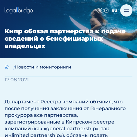
RU
Кипр обязал партнерства к подаче
сведений о бенефициарных
владельцах
Новости и мониторинги
17.08.2021
Департамент Реестра компаний объявил, что
после получения заключения от Генерального
прокурора все партнерства,
зарегистрированные в Кипрском реестре
компаний (как «general partnership», так
и «limited partnership»),
обязаны подать