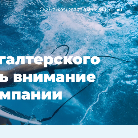
+7 (495) 287 73 94
info@l-b.ru
RU
галтерского
ть внимание
омпании