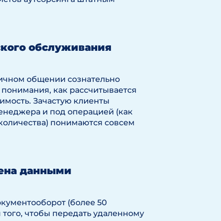
ского обслуживания
вичном общении сознательно
о понимания, как рассчитывается
оимость. Зачастую клиенты
менеджера и под операцией (как
 количества) понимаются совсем
мена данными
кументооборот (более 50
я того, чтобы передать удаленному