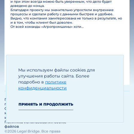
и при этом всегда можно быть уверенным, что дело будет
доведено до конца.
Благодаря проекту мы значительно упростили внутренние
процессы и сделали работу с данными быстрее и удобнее.
Видно, что компания заинтересована не только в результате, но
и в том, чтобы клиент был доволен.
От всей команды «Агропромшины» хотим поблагодарить специалистов Legal Bridge за отличную работу и человеческое отношение.…
Мы используем файлы cookies для
Егизарян И.А.
Генеральный директор
улучшения работы сайта. Более
подробно в
политике
конфиденциальности
Политика обработки и защиты
персональных данных
ПРИНЯТЬ И ПРОДОЛЖИТЬ
Соглашение об использовании
материалов и сервисов
интернет-сайта
Политика использования cookie-
файлов
©2026 Legal Bridge. Все права