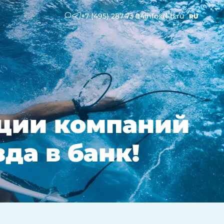
+7 (495) 287 73 94
info@l-b.ru
RU
ации компаний
да в банк!