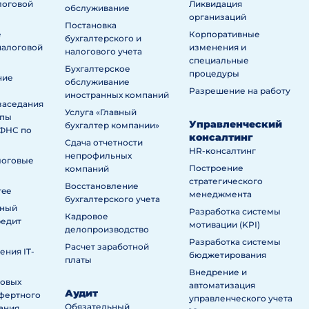
логовой
Ликвидация
обслуживание
организаций
Постановка
е
Корпоративные
бухгалтерского и
налоговой
изменения и
налогового учета
специальные
Бухгалтерское
процедуры
ние
обслуживание
Разрешение на работу
иностранных компаний
заседания
Услуга «Главный
ппы
Управленческий
бухгалтер компании»
ИФНС по
консалтинг
Сдача отчетности
HR-консалтинг
непрофильных
логовые
Построение
компаний
стратегического
Восстановление
ree
менеджмента
бухгалтерского учета
нный
Разработка системы
Кадровое
редит
мотивации (KPI)
делопроизводство
Разработка системы
Расчет заработной
ния IT-
бюджетирования
платы
Внедрение и
говых
автоматизация
Аудит
сфертного
управленческого учета
Обязательный
ания