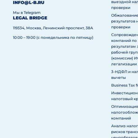
выездной на
INFO@L-B.RU
проверки
Мы в Telegram
Обжаловани
LEGAL BRIDGE
результатов 
проверки
119334, Москва, Ленинский проспект, 38А
Сопровожде
10:00 – 19:00 (с понедельника по пятницу)
компаний по
результатам 
рабочей гру
(комиссии) 
легализации
3-НДФЛ и на
вычеты
Business Tax f
Инвестицио
налоговый к
Оптимизация
налогообложе
компаний
Анализ нало
рисков тран
ценообразов