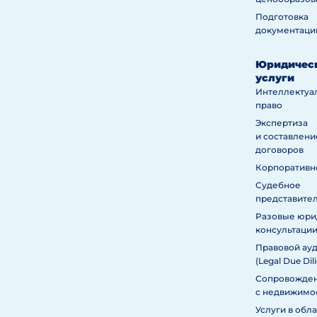
Подготовка
документаци
Юридичес
услуги
Интеллектуа
право
Экспертиза
и составлени
договоров
Корпоративн
Судебное
представите
Разовые юри
консультаци
Правовой ау
(Legal Due Dil
Сопровожден
с недвижимо
Услуги в обл