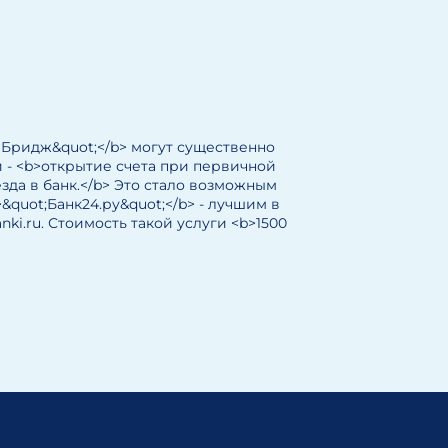
 Бридж&quot;</b> могут существенно
 - <b>открытие счета при первичной
зда в банк.</b> Это стало возможным
quot;Банк24.ру&quot;</b> - лучшим в
ki.ru. Стоимость такой услуги <b>1500