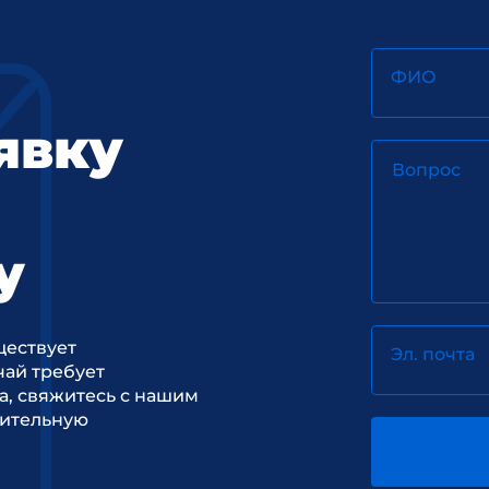
ФИО
явку
Вопрос
у
ществует
Эл. почта
ай требует
а, свяжитесь с нашим
рительную