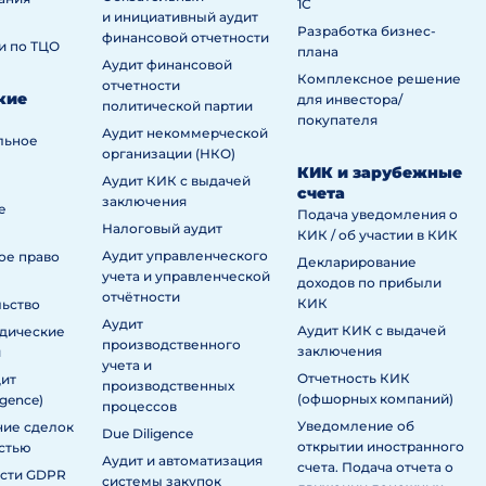
1С
и инициативный аудит
Разработка бизнес-
финансовой отчетности
и по ТЦО
плана
Аудит финансовой
Комплексное решение
отчетности
кие
для инвестора/
политической партии
покупателя
Аудит некоммерческой
льное
организации (НКО)
КИК и зарубежные
Аудит КИК с выдачей
счета
заключения
е
Подача уведомления о
Налоговый аудит
КИК / об участии в КИК
Аудит управленческого
ое право
Декларирование
учета и управленческой
доходов по прибыли
отчётности
КИК
льство
Аудит
Аудит КИК с выдачей
дические
производственного
заключения
и
учета и
Отчетность КИК
дит
производственных
(офшорных компаний)
igence)
процессов
Уведомление об
ие сделок
Due Diligence
открытии иностранного
стью
Аудит и автоматизация
счета. Подача отчета о
асти GDPR
системы закупок