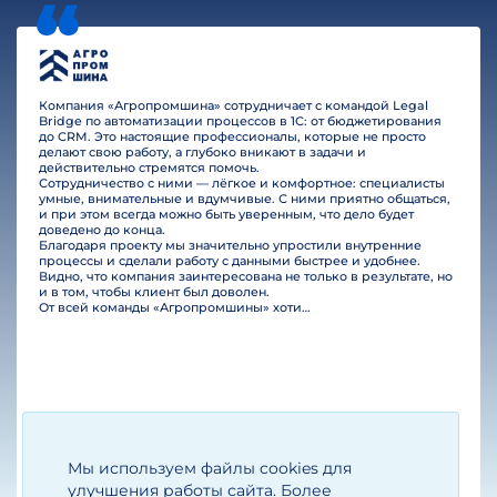
Компания «Агропромшина» сотрудничает с командой Legal
Bridge по автоматизации процессов в 1С: от бюджетирования
до CRM. Это настоящие профессионалы, которые не просто
делают свою работу, а глубоко вникают в задачи и
действительно стремятся помочь.
Сотрудничество с ними — лёгкое и комфортное: специалисты
умные, внимательные и вдумчивые. С ними приятно общаться,
и при этом всегда можно быть уверенным, что дело будет
доведено до конца.
Благодаря проекту мы значительно упростили внутренние
процессы и сделали работу с данными быстрее и удобнее.
Видно, что компания заинтересована не только в результате, но
и в том, чтобы клиент был доволен.
От всей команды «Агропромшины» хотим поблагодарить специалистов Legal Bridge за отличную работу и человеческое отношение.…
Мы используем файлы cookies для
Егизарян И.А.
Генеральный директор
улучшения работы сайта. Более