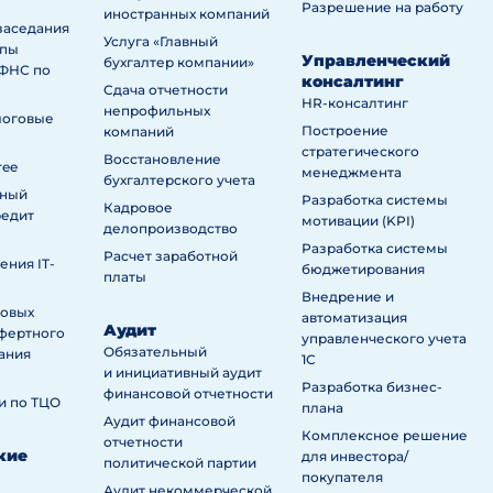
Разрешение на работу
иностранных компаний
заседания
Услуга «Главный
ппы
Управленческий
бухгалтер компании»
ИФНС по
консалтинг
Сдача отчетности
HR-консалтинг
непрофильных
логовые
Построение
компаний
стратегического
Восстановление
ree
менеджмента
бухгалтерского учета
нный
Разработка системы
Кадровое
редит
мотивации (KPI)
делопроизводство
Разработка системы
Расчет заработной
ния IT-
бюджетирования
платы
Внедрение и
говых
автоматизация
Аудит
сфертного
управленческого учета
Обязательный
ания
1С
и инициативный аудит
Разработка бизнес-
финансовой отчетности
и по ТЦО
плана
Аудит финансовой
Комплексное решение
отчетности
кие
для инвестора/
политической партии
покупателя
Аудит некоммерческой