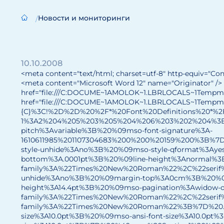
Новости и мониторинги
10.10.2008
<meta content="text/html; charset=utf-8" http-equiv="C
<meta content="Microsoft Word 12" name="Originator" /> 
href="file:///C:DOCUME~1AMOLOK~1.LBRLOCALS~1Tempmsoh
href="file:///C:DOCUME~1AMOLOK~1.LBRLOCALS~1Tempmsoht
{C}%3C!%2D%2D%20%2F*%20Font%20Definitions%20*%
1%3A2%204%205%203%205%204%206%203%202%204%3B%2
pitch%3Avariable%3B%20%09mso-font-signature%3A-
1610611985%201107304683%200%200%20159%200%3B%7
style-unhide%3Ano%3B%20%09mso-style-qformat%3A
bottom%3A.0001pt%3B%20%09line-height%3Anormal%3
family%3A%22Times%20New%20Roman%22%2C%22serif
unhide%3Ano%3B%20%09margin-top%3A0cm%3B%20%09
height%3A14.4pt%3B%20%09mso-pagination%3Awidow-o
family%3A%22Times%20New%20Roman%22%2C%22serif%
family%3A%22Times%20New%20Roman%22%3B%7D%20.Ms
size%3A10.0pt%3B%20%09mso-ansi-font-size%3A10.0pt%