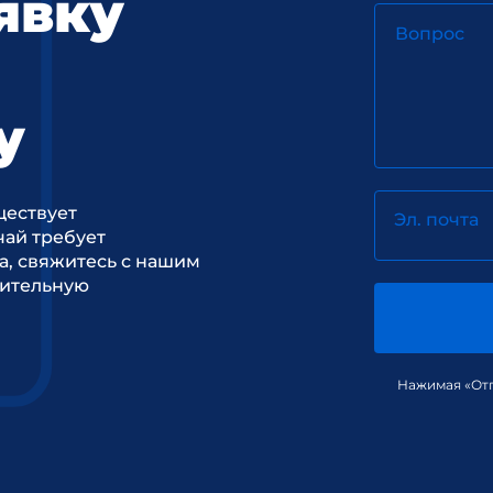
явку
Вопрос
у
ществует
Эл. почта
ай требует
а, свяжитесь с нашим
рительную
Нажимая «Отп