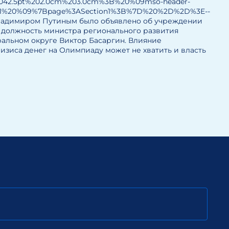
042.5pt%202.0cm%203.0cm%3B%20%09mso-header-
on1%20%09%7Bpage%3ASection1%3B%7D%20%2D%2D%3E--
тва Владимиром Путиным было объявлено об учреждении
у должность министра регионального развития
ральном округе Виктор Басаргин. Влияние
изиса денег на Олимпиаду может не хватить и власть