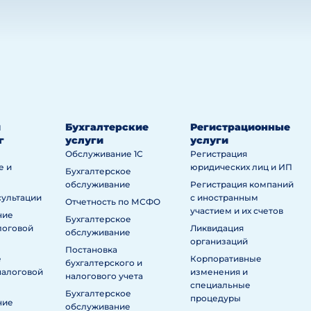
й
Бухгалтерские
Регистрационные
г
услуги
услуги
Обслуживание 1С
Регистрация
е и
юридических лиц и ИП
Бухгалтерское
обслуживание
Регистрация компаний
сультации
с иностранным
Отчетность по МСФО
участием и их счетов
ние
Бухгалтерское
логовой
Ликвидация
обслуживание
организаций
Постановка
е
Корпоративные
бухгалтерского и
налоговой
изменения и
налогового учета
специальные
Бухгалтерское
процедуры
ние
обслуживание