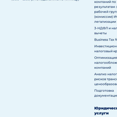
компаний по
результатам 
рабочей гру
(комиссии) 
легализации
3-НДФЛ и на
вычеты
Business Tax f
Инвестицио
налоговый к
Оптимизация
налогообложе
компаний
Анализ нало
рисков тран
ценообразов
Подготовка
документаци
Юридичес
услуги