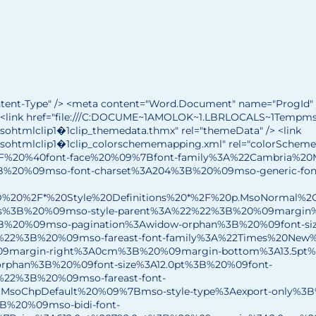
ontent-Type" /> <meta content="Word.Document" name="ProgId" 
<link href="file:///C:DOCUME~1AMOLOK~1.LBRLOCALS~1Tempmsohtmlc
tmlclip1�1clip_themedata.thmx" rel="themeData" /> <link
mlclip1�1clip_colorschememapping.xml" rel="colorSchemeMappi
2F%20%40font-face%20%09%7Bfont-family%3A%22Cambria%2
0%09mso-font-charset%3A204%3B%20%09mso-generic-fon
D%20%2F*%20Style%20Definitions%20*%2F%20p.MsoNormal%
yes%3B%20%09mso-style-parent%3A%22%22%3B%20%09margi
B%20%09mso-pagination%3Awidow-orphan%3B%20%09font-siz
%22%3B%20%09mso-fareast-font-family%3A%22Times%20Ne
margin-right%3A0cm%3B%20%09margin-bottom%3A13.5pt%
rphan%3B%20%09font-size%3A12.0pt%3B%20%09font-
22%3B%20%09mso-fareast-font-
oChpDefault%20%09%7Bmso-style-type%3Aexport-only%3B%
3B%20%09mso-bidi-font-