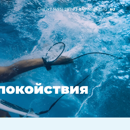
+7 (495) 287 73 94
info@l-b.ru
RU
покойствия