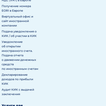
НДС (VAT) в Европе
Получение номера
EORI в Европе
Виртуальный офис и
сайт иностранной
компании
Подача уведомления о
КИК / об участии в КИК
Уведомление
об открытии
иностранного счета.
Подача отчета
о движении денежных
средств
по иностранным счетам
Декларирование
доходов по прибыли
КИК
Аудит КИК с выдачей
заключения
Услуги для