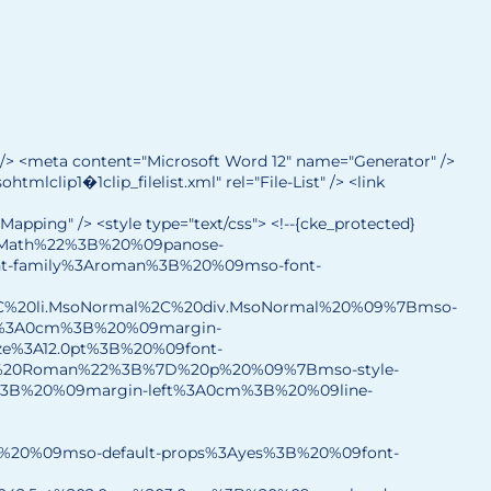
/> <meta content="Microsoft Word 12" name="Generator" />
lip1�1clip_filelist.xml" rel="File-List" /> <link
ng" /> <style type="text/css"> <!--{cke_protected}
0Math%22%3B%20%09panose-
t-family%3Aroman%3B%20%09mso-font-
2C%20li.MsoNormal%2C%20div.MsoNormal%20%09%7Bmso-
n%3A0cm%3B%20%09margin-
e%3A12.0pt%3B%20%09font-
w%20Roman%22%3B%7D%20p%20%09%7Bmso-style-
3B%20%09margin-left%3A0cm%3B%20%09line-
20%09mso-default-props%3Ayes%3B%20%09font-