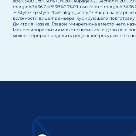
size%3A10.0pt%3B%7D%20%40page%20Section1%20%09
margin%3A36.0pt%3B%20%09mso-footer-margin%3A36
></style> <p style="text-align: justify;"> Вчера на
должности вице-премьера, курирующего подготовку к
Дмитрия Козака. Главой Минрегиона вместо него наз
Минрегионразвития может снизиться, и дело не в апп
может перераспределить редеющие ресурсы не в пол