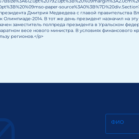
%7Bsize%3A612.0pt%20792.0pt%3B%20%09margin%3A2.0cm%2
.0pt%3B%20%09mso-paper-source%3A0%3B%7D%20div.Secti
 встрече президента Дмитрия Медведева с главой правительс
 Олимпиаде-2014. В тот же день президент назначил на эт
начен заместитель полпреда президента в Уральском феде
аратном весе нового министра. В условиях финансового кр
ьзу регионов.</p>
ФИО