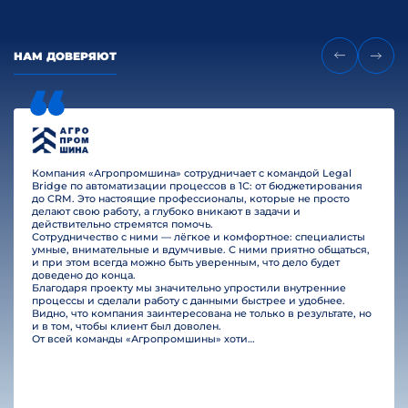
НАМ ДОВЕРЯЮТ
Компания «Агропромшина» сотрудничает с командой Legal
Bridge по автоматизации процессов в 1С: от бюджетирования
до CRM. Это настоящие профессионалы, которые не просто
делают свою работу, а глубоко вникают в задачи и
действительно стремятся помочь.
Сотрудничество с ними — лёгкое и комфортное: специалисты
умные, внимательные и вдумчивые. С ними приятно общаться,
и при этом всегда можно быть уверенным, что дело будет
доведено до конца.
Благодаря проекту мы значительно упростили внутренние
процессы и сделали работу с данными быстрее и удобнее.
Видно, что компания заинтересована не только в результате, но
и в том, чтобы клиент был доволен.
От всей команды «Агропромшины» хотим поблагодарить специалистов Legal Bridge за отличную работу и человеческое отношение.…