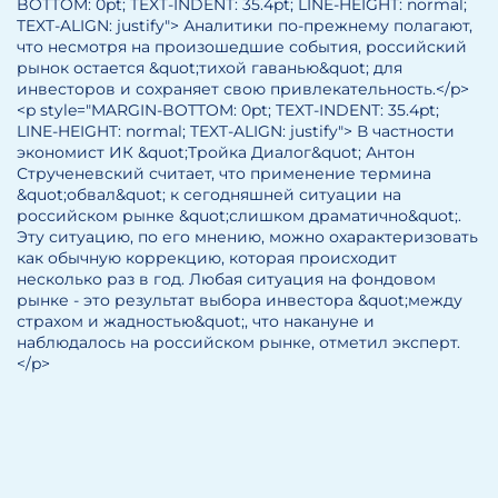
BOTTOM: 0pt; TEXT-INDENT: 35.4pt; LINE-HEIGHT: normal;
TEXT-ALIGN: justify"> Аналитики по-прежнему полагают,
что несмотря на произошедшие события, российский
рынок остается &quot;тихой гаванью&quot; для
инвесторов и сохраняет свою привлекательность.</p>
<p style="MARGIN-BOTTOM: 0pt; TEXT-INDENT: 35.4pt;
LINE-HEIGHT: normal; TEXT-ALIGN: justify"> В частности
экономист ИК &quot;Тройка Диалог&quot; Антон
Струченевский считает, что применение термина
&quot;обвал&quot; к сегодняшней ситуации на
российском рынке &quot;слишком драматично&quot;.
Эту ситуацию, по его мнению, можно охарактеризовать
как обычную коррекцию, которая происходит
несколько раз в год. Любая ситуация на фондовом
рынке - это результат выбора инвестора &quot;между
страхом и жадностью&quot;, что накануне и
наблюдалось на российском рынке, отметил эксперт.
</p>