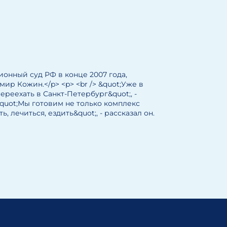
ионный суд РФ в конце 2007 года,
р Кожин.</p> <p> <br /> &quot;Уже в
реехать в Санкт-Петербург&quot;, -
&quot;Мы готовим не только комплекс
, лечиться, ездить&quot;, - рассказал он.