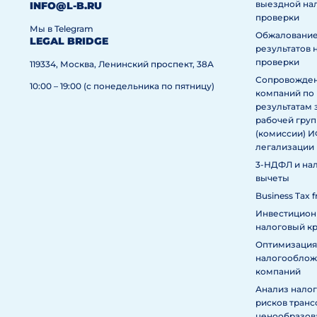
выездной на
INFO@L-B.RU
проверки
Мы в Telegram
Обжаловани
LEGAL BRIDGE
результатов 
проверки
119334, Москва, Ленинский проспект, 38А
Сопровожде
10:00 – 19:00 (с понедельника по пятницу)
компаний по
результатам 
рабочей гру
(комиссии) 
легализации
3-НДФЛ и на
вычеты
Business Tax f
Инвестицио
налоговый к
Оптимизация
налогообложе
компаний
Анализ нало
рисков тран
ценообразов