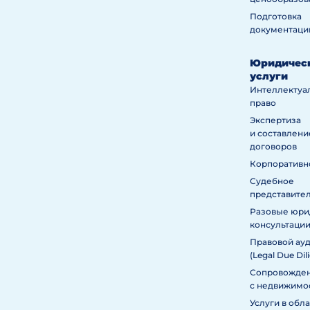
Подготовка
документаци
Юридичес
услуги
Интеллектуа
право
Экспертиза
и составлени
договоров
Корпоративн
Судебное
представите
Разовые юри
консультаци
Правовой ау
(Legal Due Dil
Сопровожден
с недвижимо
Услуги в обл