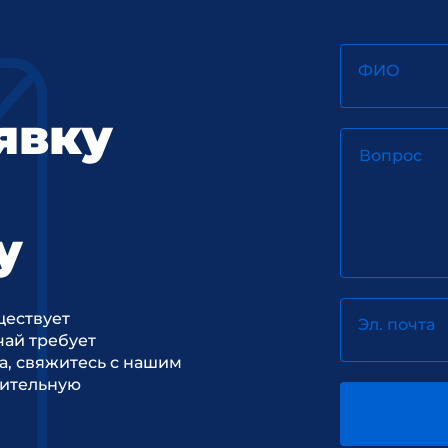
ФИО
явку
Вопрос
у
ществует
Эл. почта
ай требует
а, свяжитесь с нашим
рительную