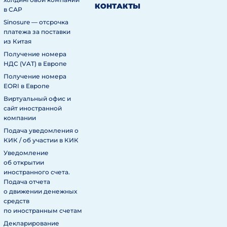
КОНТАКТЫ
в САР
Sinosure — отсрочка
платежа за поставки
из Китая
Получение номера
НДС (VAT) в Европе
Получение номера
EORI в Европе
Виртуальный офис и
сайт иностранной
компании
Подача уведомления о
КИК / об участии в КИК
Уведомление
об открытии
иностранного счета.
Подача отчета
о движении денежных
средств
по иностранным счетам
Декларирование