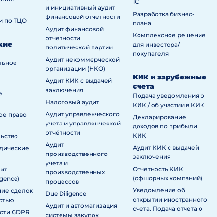
1С
и инициативный аудит
Разработка бизнес-
финансовой отчетности
и по ТЦО
плана
Аудит финансовой
Комплексное решение
отчетности
кие
для инвестора/
политической партии
покупателя
Аудит некоммерческой
льное
организации (НКО)
КИК и зарубежные
Аудит КИК с выдачей
счета
заключения
е
Подача уведомления о
Налоговый аудит
КИК / об участии в КИК
Аудит управленческого
ое право
Декларирование
учета и управленческой
доходов по прибыли
отчётности
КИК
льство
Аудит
Аудит КИК с выдачей
дические
производственного
заключения
и
учета и
Отчетность КИК
дит
производственных
(офшорных компаний)
igence)
процессов
Уведомление об
ие сделок
Due Diligence
открытии иностранного
стью
Аудит и автоматизация
счета. Подача отчета о
асти GDPR
системы закупок