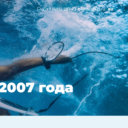
+7 (495) 287 73 94
info@l-b.ru
RU
2007 года