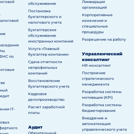
логовой
Ликвидация
обслуживание
организаций
Постановка
е
Корпоративные
бухгалтерского и
налоговой
изменения и
налогового учета
специальные
Бухгалтерское
процедуры
ние
обслуживание
Разрешение на работу
иностранных компаний
заседания
Услуга «Главный
ппы
Управленческий
бухгалтер компании»
ИФНС по
консалтинг
Сдача отчетности
HR-консалтинг
непрофильных
логовые
Построение
компаний
стратегического
Восстановление
ree
менеджмента
бухгалтерского учета
нный
Разработка системы
Кадровое
редит
мотивации (KPI)
делопроизводство
Разработка системы
Расчет заработной
ния IT-
бюджетирования
платы
Внедрение и
говых
автоматизация
Аудит
сфертного
управленческого учета
Обязательный
ания