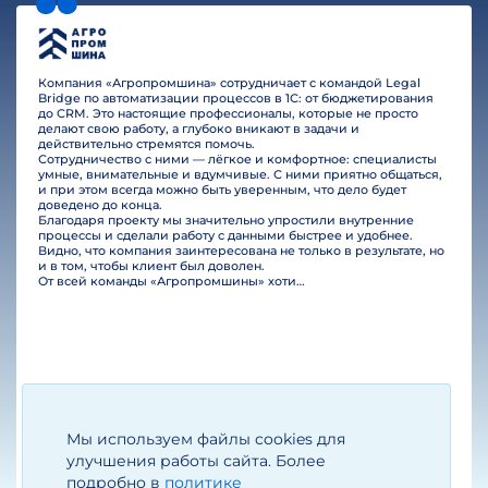
Компания «Агропромшина» сотрудничает с командой Legal
Bridge по автоматизации процессов в 1С: от бюджетирования
до CRM. Это настоящие профессионалы, которые не просто
делают свою работу, а глубоко вникают в задачи и
действительно стремятся помочь.
Сотрудничество с ними — лёгкое и комфортное: специалисты
умные, внимательные и вдумчивые. С ними приятно общаться,
и при этом всегда можно быть уверенным, что дело будет
доведено до конца.
Благодаря проекту мы значительно упростили внутренние
процессы и сделали работу с данными быстрее и удобнее.
Видно, что компания заинтересована не только в результате, но
и в том, чтобы клиент был доволен.
От всей команды «Агропромшины» хотим поблагодарить специалистов Legal Bridge за отличную работу и человеческое отношение.…
Мы используем файлы cookies для
Егизарян И.А.
Генеральный директор
улучшения работы сайта. Более
подробно в
политике