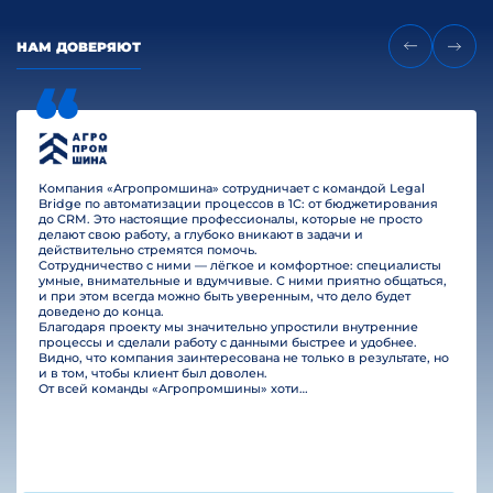
НАМ ДОВЕРЯЮТ
Компания «Агропромшина» сотрудничает с командой Legal
Bridge по автоматизации процессов в 1С: от бюджетирования
до CRM. Это настоящие профессионалы, которые не просто
делают свою работу, а глубоко вникают в задачи и
действительно стремятся помочь.
Сотрудничество с ними — лёгкое и комфортное: специалисты
умные, внимательные и вдумчивые. С ними приятно общаться,
и при этом всегда можно быть уверенным, что дело будет
доведено до конца.
Благодаря проекту мы значительно упростили внутренние
процессы и сделали работу с данными быстрее и удобнее.
Видно, что компания заинтересована не только в результате, но
и в том, чтобы клиент был доволен.
От всей команды «Агропромшины» хотим поблагодарить специалистов Legal Bridge за отличную работу и человеческое отношение.…