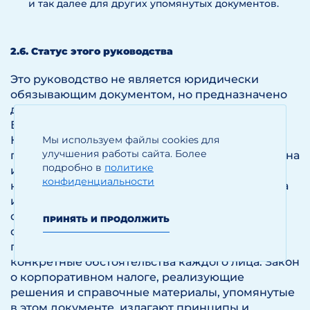
и так далее для других упомянутых документов.
2.6. Статус этого руководства
Это руководство не является юридически
обязывающим документом, но предназначено
для помощи в понимании взаимодействия
Бухгалтерских стандартов с режимом
Корпоративного налога в ОАЭ. Информация,
Мы используем файлы cookies для
улучшения работы сайта. Более
предоставленная в этом руководстве, не должна
подробно в
политике
интерпретироваться как юридическая или
конфиденциальности
налоговая консультация. Оно не претендует на
исчерпывающую полноту и не дает
окончательного ответа в каждом случае. Оно
ПРИНЯТЬ И ПРОДОЛЖИТЬ
основано на законодательстве на момент
публикации руководства. Следует учитывать
конкретные обстоятельства каждого лица. Закон
о корпоративном налоге, реализующие
решения и справочные материалы, упомянутые
в этом документе, излагают принципы и