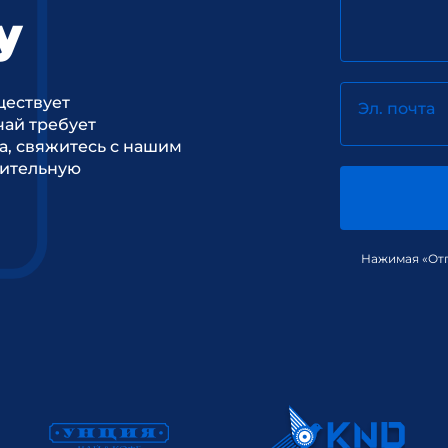
у
ществует
Эл. почта
ай требует
а, свяжитесь с нашим
рительную
Нажимая «Отп