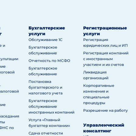
й
Бухгалтерские
Регистрационные
г
услуги
услуги
Обслуживание 1С
Регистрация
е и
юридических лиц и ИП
Бухгалтерское
обслуживание
Регистрация компаний
сультации
с иностранным
Отчетность по МСФО
участием и их счетов
ние
Бухгалтерское
логовой
Ликвидация
обслуживание
организаций
Постановка
е
Корпоративные
бухгалтерского и
налоговой
изменения и
налогового учета
специальные
Бухгалтерское
процедуры
ние
обслуживание
Разрешение на работу
иностранных компаний
заседания
Услуга «Главный
ппы
Управленческий
бухгалтер компании»
ИФНС по
консалтинг
Сдача отчетности