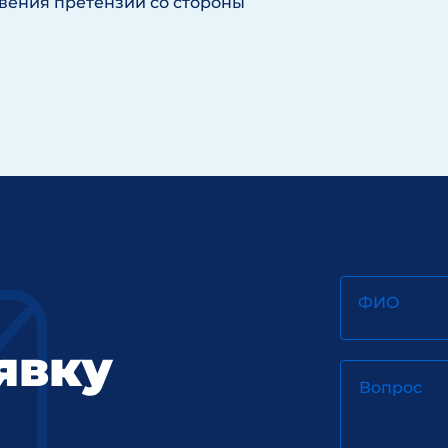
вения претензий со стороны
ФИО
явку
Вопрос