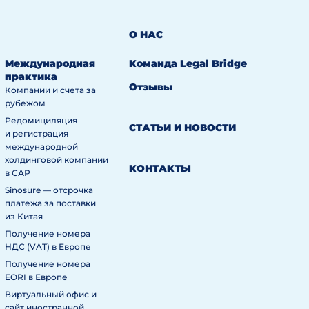
О НАС
Международная
Команда Legal Bridge
практика
Отзывы
Компании и счета за
рубежом
Редомициляция
СТАТЬИ И НОВОСТИ
и регистрация
международной
холдинговой компании
КОНТАКТЫ
в САР
Sinosure — отсрочка
платежа за поставки
из Китая
Получение номера
НДС (VAT) в Европе
Получение номера
EORI в Европе
Виртуальный офис и
сайт иностранной