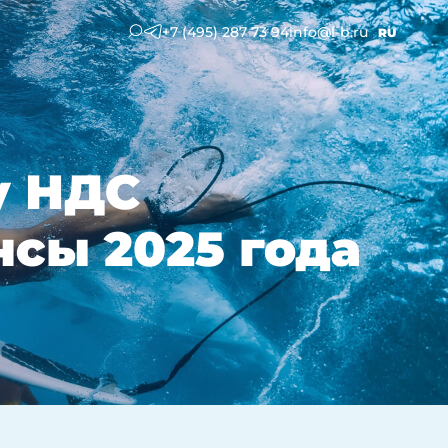
+7 (495) 287 73 94
info@l-b.ru
RU
у НДС
нсы 2025 года