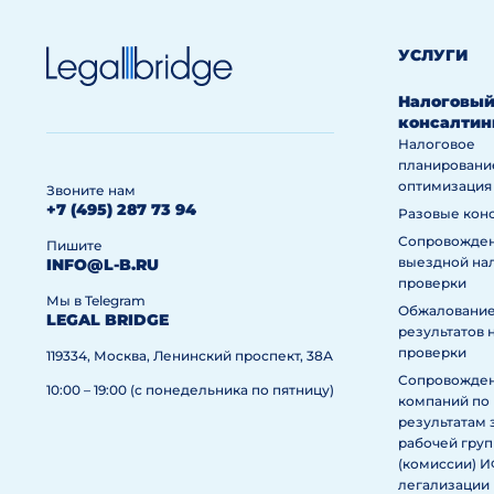
УСЛУГИ
Налоговы
консалтин
Налоговое
планировани
оптимизация
Звоните нам
+7 (495) 287 73 94
Разовые кон
Сопровожде
Пишите
выездной на
INFO@L-B.RU
проверки
Мы в Telegram
Обжаловани
LEGAL BRIDGE
результатов 
проверки
119334, Москва, Ленинский проспект, 38А
Сопровожде
10:00 – 19:00 (с понедельника по пятницу)
компаний по
результатам 
рабочей гру
(комиссии) 
легализации