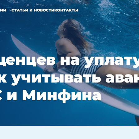
НИИ
СТАТЬИ И НОВОСТИ
КОНТАКТЫ
енцев на уплат
ак учитывать ава
С и Минфина