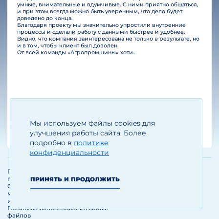
умные, внимательные и вдумчивые. С ними приятно общаться,
и при этом всегда можно быть уверенным, что дело будет
доведено до конца.
Благодаря проекту мы значительно упростили внутренние
процессы и сделали работу с данными быстрее и удобнее.
Видно, что компания заинтересована не только в результате, но
и в том, чтобы клиент был доволен.
От всей команды «Агропромшины» хотим поблагодарить специалистов Legal Bridge за отличную работу и человеческое отношение.…
Мы используем файлы cookies для
Егизарян И.А.
Генеральный директор
улучшения работы сайта. Более
подробно в
политике
конфиденциальности
Политика обработки и защиты
персональных данных
ПРИНЯТЬ И ПРОДОЛЖИТЬ
Соглашение об использовании
материалов и сервисов
интернет-сайта
Политика использования cookie-
файлов