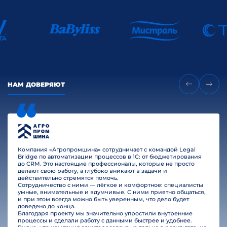
НАМ ДОВЕРЯЮТ
Компания «Агропромшина» сотрудничает с командой Legal
Bridge по автоматизации процессов в 1С: от бюджетирования
до CRM. Это настоящие профессионалы, которые не просто
делают свою работу, а глубоко вникают в задачи и
действительно стремятся помочь.
Сотрудничество с ними — лёгкое и комфортное: специалисты
умные, внимательные и вдумчивые. С ними приятно общаться,
и при этом всегда можно быть уверенным, что дело будет
доведено до конца.
Благодаря проекту мы значительно упростили внутренние
процессы и сделали работу с данными быстрее и удобнее.