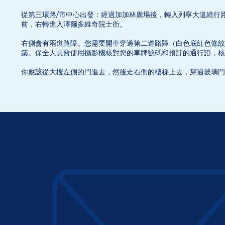
從第三環路/市中心出發：經過加加林廣場後，轉入列寧大道繞行
前，右轉進入澤爾多維奇院士街。
右側會有兩道路障。您需要開車穿過第二道路障（白色底紅色條紋
築。保全人員會使用攝影機核對您的車牌號碼和預訂的通行證，核
你應該從大樓左側的門進去，然後走右側的樓梯上去，穿過玻璃門