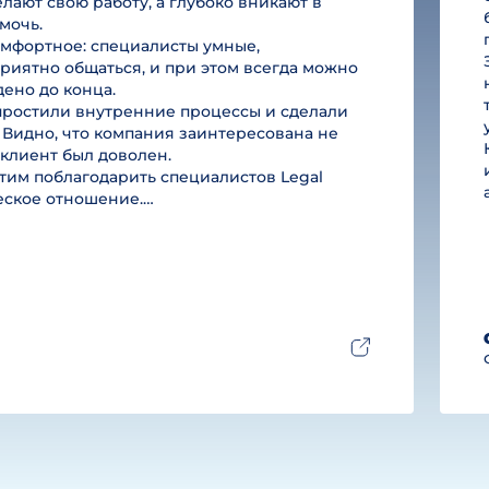
лают свою работу, а глубоко вникают в
мочь.
омфортное: специалисты умные,
риятно общаться, и при этом всегда можно
дено до конца.
простили внутренние процессы и сделали
 Видно, что компания заинтересована не
ы клиент был доволен.
им поблагодарить специалистов Legal
ческое отношение.…