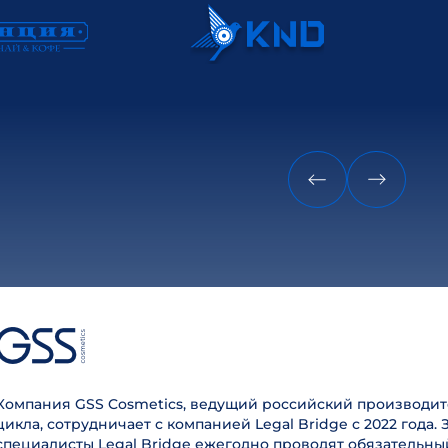
Компания GSS Cosmetics, ведущий российский производит
цикла, сотрудничает с компанией Legal Bridge с 2022 года. 
специалисты Legal Bridge ежегодно проводят обязательны