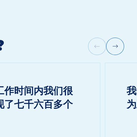
?
工作时间内我们很
我
现了七千六百多个
为