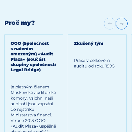
Proč my?
ООО (Společnost
Zkušený tým
s ručením
omezeným) «Audit
Plaza» (součást
Praxe v celkovém
skupiny společností
auditu od roku 1995
Legal Bridge)
je platným členem
Moskevské auditorské
komory. Všichni naši
auditoři jsou zapsáni
do rejstříku
Ministerstva financí.
V roce 2013 ООО
«Audit Plaza» úspěšně
absolvovala vnější