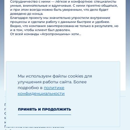
Сотрудничество с ними — лёгкое и комфортное: специалисты
умные, внимательные и вдумчивые. С ними приятно общаться,
и при этом всегда можно быть уверенным, что дело будет
доведено до конца.
Благодаря проекту мы значительно упростили внутренние
процессы и сделали работу с данными быстрее и удобнее.
Видно, что компания заинтересована не только в результате, но
и в том, чтобы клиент был доволен.
От всей команды «Агропромшины» хотим поблагодарить специалистов Legal Bridge за отличную работу и человеческое отношение.…
Мы используем файлы cookies для
Егизарян И.А.
Генеральный директор
улучшения работы сайта. Более
подробно в
политике
конфиденциальности
Политика обработки и защиты
персональных данных
ПРИНЯТЬ И ПРОДОЛЖИТЬ
Соглашение об использовании
материалов и сервисов
интернет-сайта
Политика использования cookie-