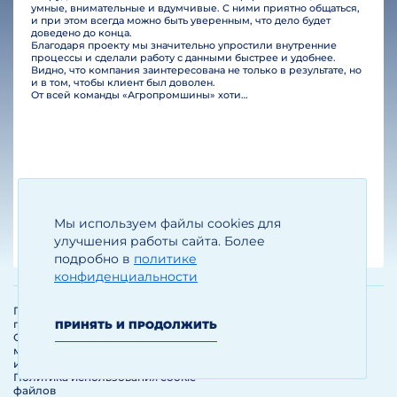
умные, внимательные и вдумчивые. С ними приятно общаться,
и при этом всегда можно быть уверенным, что дело будет
доведено до конца.
Благодаря проекту мы значительно упростили внутренние
процессы и сделали работу с данными быстрее и удобнее.
Видно, что компания заинтересована не только в результате, но
и в том, чтобы клиент был доволен.
От всей команды «Агропромшины» хотим поблагодарить специалистов Legal Bridge за отличную работу и человеческое отношение.…
Мы используем файлы cookies для
Егизарян И.А.
Генеральный директор
улучшения работы сайта. Более
подробно в
политике
конфиденциальности
Политика обработки и защиты
персональных данных
ПРИНЯТЬ И ПРОДОЛЖИТЬ
Соглашение об использовании
материалов и сервисов
интернет-сайта
Политика использования cookie-
файлов