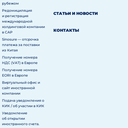
рубежом
Редомициляция
СТАТЬИ И НОВОСТИ
и регистрация
международной
холдинговой компании
КОНТАКТЫ
в САР
Sinosure — отсрочка
платежа за поставки
из Китая
Получение номера
НДС (VAT) в Европе
Получение номера
EORI в Европе
Виртуальный офис и
сайт иностранной
компании
Подача уведомления о
КИК / об участии в КИК
Уведомление
об открытии
иностранного счета.