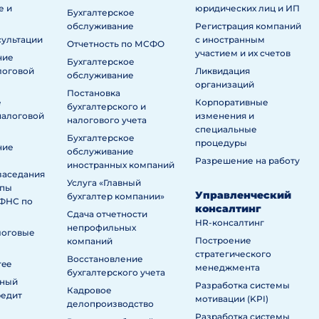
е и
юридических лиц и ИП
Бухгалтерское
обслуживание
Регистрация компаний
сультации
с иностранным
Отчетность по МСФО
участием и их счетов
ние
Бухгалтерское
логовой
Ликвидация
обслуживание
организаций
Постановка
е
Корпоративные
бухгалтерского и
налоговой
изменения и
налогового учета
специальные
Бухгалтерское
процедуры
ние
обслуживание
Разрешение на работу
иностранных компаний
заседания
Услуга «Главный
ппы
Управленческий
бухгалтер компании»
ИФНС по
консалтинг
Сдача отчетности
HR-консалтинг
непрофильных
логовые
Построение
компаний
стратегического
Восстановление
ree
менеджмента
бухгалтерского учета
нный
Разработка системы
Кадровое
редит
мотивации (KPI)
делопроизводство
Разработка системы