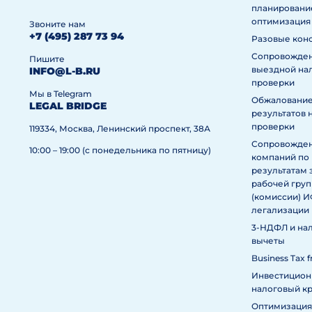
планировани
оптимизация
Звоните нам
+7 (495) 287 73 94
Разовые кон
Сопровожде
Пишите
выездной на
INFO@L-B.RU
проверки
Мы в Telegram
Обжаловани
LEGAL BRIDGE
результатов 
проверки
119334, Москва, Ленинский проспект, 38А
Сопровожде
10:00 – 19:00 (с понедельника по пятницу)
компаний по
результатам 
рабочей гру
(комиссии) 
легализации
3-НДФЛ и на
вычеты
Business Tax f
Инвестицио
налоговый к
Оптимизация