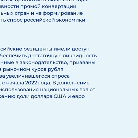
ивности прямой конвертации
ьных стран и на формирование
ить спрос российской экономики
оссийские резиденты имели доступ
 обеспечить достаточную ликвидность
енные в законодательство, призваны
 в рыночном курсе рубля
за увеличившегося спроса
с начала 2022 года. В дополнение
 использования национальных валют
жению доли доллара США и евро