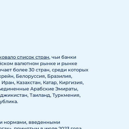
ковало список стран
, чьи банки
сийском валютном рынке и рынке
чает более 30 стран, среди которых
рейн, Белоруссия, Бразилия,
Иран, Казахстан, Катар, Киргизия,
бъединенные Арабские Эмираты,
аджикистан, Таиланд, Туркмения,
ублика.
ми нормами, введенными
ах», принятым в июле 2023 года.