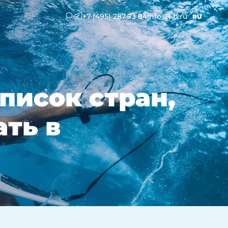
+7 (495) 287 73 94
info@l-b.ru
RU
писок стран,
ать в