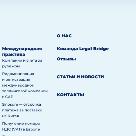
О НАС
Международная
Команда Legal Bridge
практика
Отзывы
Компании и счета за
рубежом
Редомициляция
СТАТЬИ И НОВОСТИ
и регистрация
международной
холдинговой компании
КОНТАКТЫ
в САР
Sinosure — отсрочка
платежа за поставки
из Китая
Получение номера
НДС (VAT) в Европе