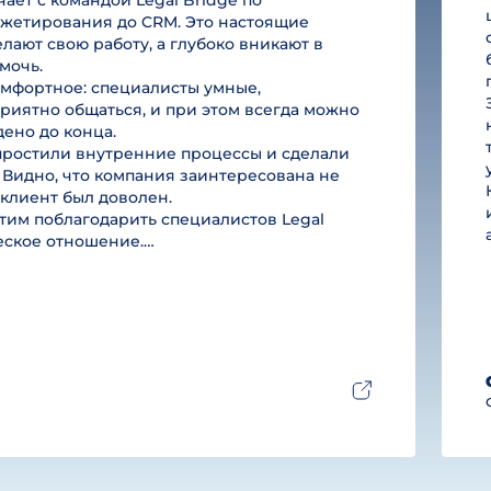
ет с командой Legal Bridge по
юджетирования до CRM. Это настоящие
лают свою работу, а глубоко вникают в
мочь.
омфортное: специалисты умные,
риятно общаться, и при этом всегда можно
дено до конца.
простили внутренние процессы и сделали
 Видно, что компания заинтересована не
ы клиент был доволен.
им поблагодарить специалистов Legal
ческое отношение.…