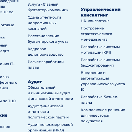
заседания
Услуга «Главный
ппы
Управленческий
бухгалтер компании»
ИФНС по
консалтинг
Сдача отчетности
HR-консалтинг
непрофильных
логовые
Построение
компаний
стратегического
Восстановление
ree
менеджмента
бухгалтерского учета
нный
Разработка системы
Кадровое
редит
мотивации (KPI)
делопроизводство
Разработка системы
Расчет заработной
ния IT-
бюджетирования
платы
Внедрение и
говых
автоматизация
Аудит
сфертного
управленческого учета
Обязательный
ания
1С
и инициативный аудит
Разработка бизнес-
финансовой отчетности
и по ТЦО
плана
Аудит финансовой
Комплексное решение
отчетности
кие
для инвестора/
политической партии
покупателя
Аудит некоммерческой
льное
организации (НКО)