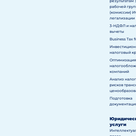
результатам 
рабочей гру
(комиссии) 
легализации
3-НДФЛ и на
вычеты
Business Tax f
Инвестицио
налоговый к
Оптимизация
налогообложе
компаний
Анализ нало
рисков тран
ценообразов
Подготовка
документаци
Юридичес
услуги
Интеллектуа