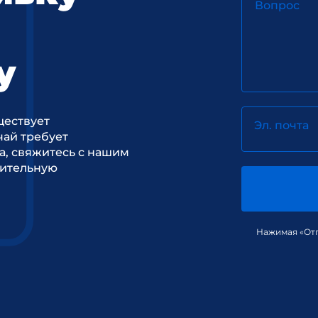
Вопрос
у
ществует
Эл. почта
ай требует
а, свяжитесь с нашим
рительную
Нажимая «Отп