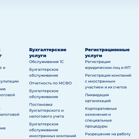
й
Бухгалтерские
Регистрационные
г
услуги
услуги
Обслуживание 1С
Регистрация
е и
юридических лиц и ИП
Бухгалтерское
обслуживание
Регистрация компаний
сультации
с иностранным
Отчетность по МСФО
участием и их счетов
ние
Бухгалтерское
логовой
Ликвидация
обслуживание
организаций
Постановка
е
Корпоративные
бухгалтерского и
налоговой
изменения и
налогового учета
специальные
Бухгалтерское
процедуры
ние
обслуживание
Разрешение на работу
иностранных компаний