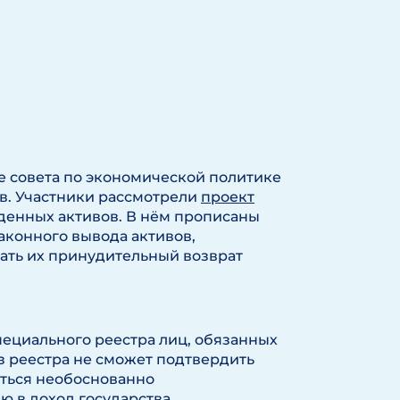
е совета по экономической политике
в. Участники рассмотрели
проект
денных активов. В нём прописаны
аконного вывода активов,
ать их принудительный возврат
пециального реестра лиц, обязанных
из реестра не сможет подтвердить
аться необоснованно
 в доход государства.