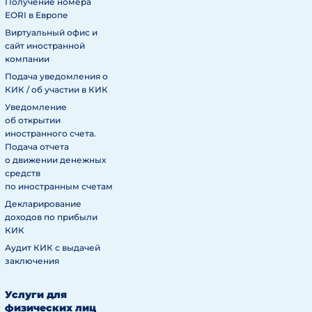
Получение номера
EORI в Европе
Виртуальный офис и
сайт иностранной
компании
Подача уведомления о
КИК / об участии в КИК
Уведомление
об открытии
иностранного счета.
Подача отчета
о движении денежных
средств
по иностранным счетам
Декларирование
доходов по прибыли
КИК
Аудит КИК с выдачей
заключения
Услуги для
физических лиц