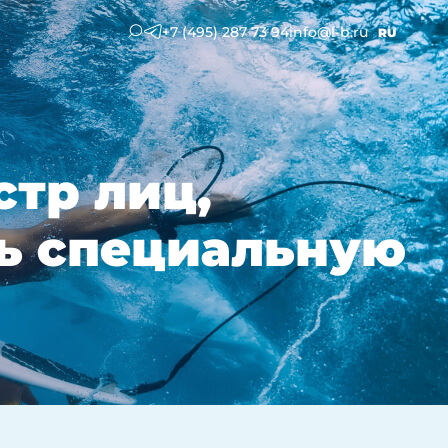
+7 (495) 287 73 94
info@l-b.ru
RU
стр лиц,
ть специальную