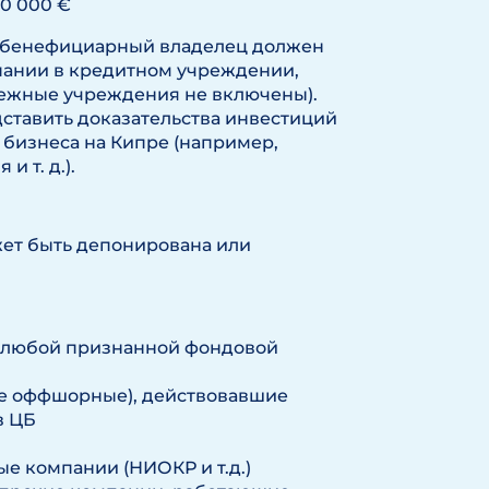
00 000 €
 бенефициарный владелец должен
мпании в кредитном учреждении,
ежные учреждения не включены).
ставить доказательства инвестиций
 бизнеса на Кипре (например,
 т. д.).
жет быть депонирована или
 любой признанной фондовой
е оффшорные), действовавшие
в ЦБ
 компании (НИОКР и т.д.)