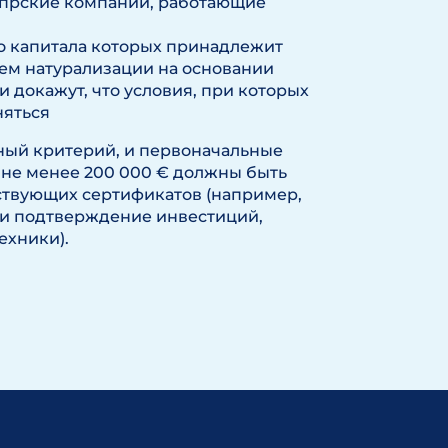
прские компании, работающие
о капитала которых принадлежит
ем натурализации на основании
и докажут, что условия, при которых
няться
ный критерий, и первоначальные
 не менее 200 000 € должны быть
ствующих сертификатов (например,
ли подтверждение инвестиций,
ехники).