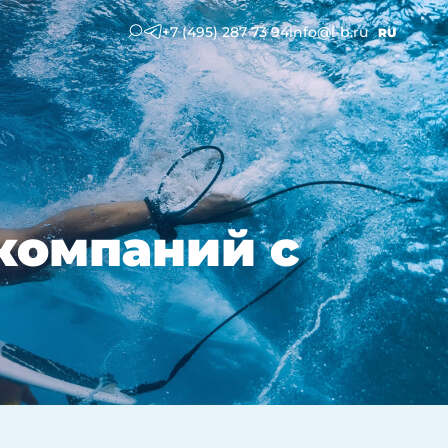
+7 (495) 287 73 94
info@l-b.ru
RU
компаний с