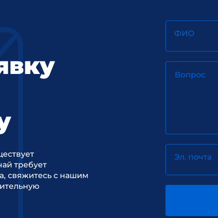
ФИО
явку
Вопрос
у
ществует
Эл. почта
ай требует
а, свяжитесь с нашим
рительную