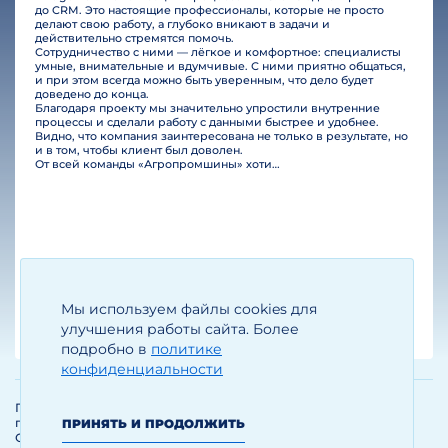
до CRM. Это настоящие профессионалы, которые не просто
делают свою работу, а глубоко вникают в задачи и
действительно стремятся помочь.
Сотрудничество с ними — лёгкое и комфортное: специалисты
умные, внимательные и вдумчивые. С ними приятно общаться,
и при этом всегда можно быть уверенным, что дело будет
доведено до конца.
Благодаря проекту мы значительно упростили внутренние
процессы и сделали работу с данными быстрее и удобнее.
Видно, что компания заинтересована не только в результате, но
и в том, чтобы клиент был доволен.
От всей команды «Агропромшины» хотим поблагодарить специалистов Legal Bridge за отличную работу и человеческое отношение.…
Мы используем файлы cookies для
Егизарян И.А.
Генеральный директор
улучшения работы сайта. Более
подробно в
политике
конфиденциальности
Политика обработки и защиты
персональных данных
ПРИНЯТЬ И ПРОДОЛЖИТЬ
Соглашение об использовании