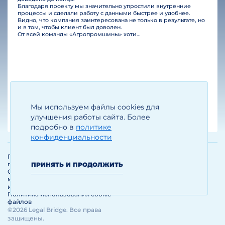
Благодаря проекту мы значительно упростили внутренние
процессы и сделали работу с данными быстрее и удобнее.
Видно, что компания заинтересована не только в результате, но
и в том, чтобы клиент был доволен.
От всей команды «Агропромшины» хотим поблагодарить специалистов Legal Bridge за отличную работу и человеческое отношение.…
Мы используем файлы cookies для
Егизарян И.А.
Генеральный директор
улучшения работы сайта. Более
подробно в
политике
конфиденциальности
Политика обработки и защиты
персональных данных
ПРИНЯТЬ И ПРОДОЛЖИТЬ
Соглашение об использовании
материалов и сервисов
интернет-сайта
Политика использования cookie-
файлов
©2026 Legal Bridge. Все права
защищены.